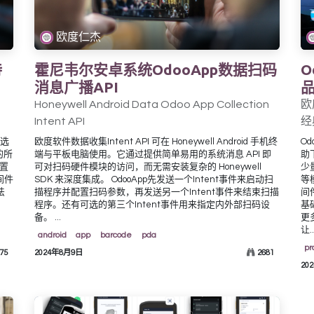
欧度仁杰
持
霍尼韦尔安卓系统OdooApp数据扫码
消息广播API
Honeywell Android Data Odoo App Collection
欧
Intent API
经
置选
欧度软件数据收集Intent API 可在 Honeywell Android 手机终
O
的所
端与平板电脑使用。它通过提供简单易用的系统消息 API 即
助
设置
可对扫码硬件模块的访问，而无需安装复杂的 Honeywell
少
间件
SDK 来深度集成。 OdooApp先发送一个Intent事件来启动扫
等
法
描程序并配置扫码参数，再发送另一个Intent事件来结束扫描
间
程序。还有可选的第三个Intent事件用来指定内外部扫码设
基
备。 ...
更
让..
android
app
barcode
pda
pr
75
2024年8月9日
2681
20