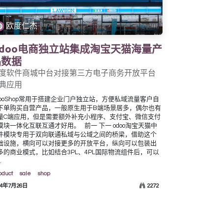
欧度仁杰
Odoo电商独立站集成淘宝天猫海量产
品数据
度软件商城中台对接第三方电子商务开放平台
典应用
dooShop常用于搭建企业门户独立站，方便私域流量客户自
下单购买自营产品，一般原生用于B端场景居多，偶尔也有
量C端应用，但是需要额外补充小程序、支付宝、微信支付
模块一体化互联互通才好用。 ​ ​ 前一 下一 odoo淘宝天猫中
件模块专用于双向联通私域与公域之间的桥梁，借助这个
础设施，横向可以对接更多的开放平台，纵向可以包装出
多的商业模式，比如结合3PL、4PL国际物流组件后，可以
.
oduct
sale
shop
24年7月26日
2272